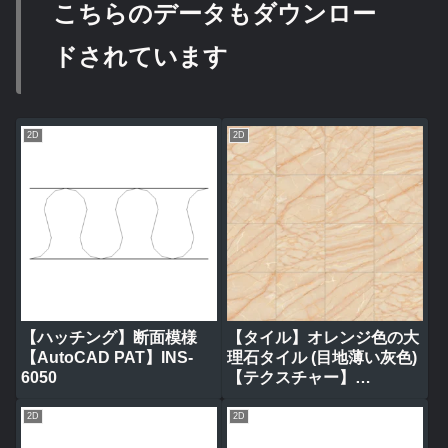
こちらのデータもダウンロー
ドされています
2D
2D
【ハッチング】断面模様
【タイル】オレンジ色の大
【AutoCAD PAT】INS-
理石タイル (目地薄い灰色)
6050
【テクスチャー】
tile_0317
2D
2D