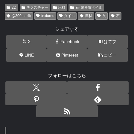
2D
テクスチャー
床材
石･磁器質タイル
@300mm角
textures
タイル
床材
灰
石
シェアする
X
Facebook
はてブ
LINE
Pinterest
コピー
フォローはこちら