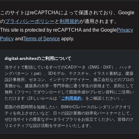
このサイトはreCAPTCHAによって保護されており、Google
の
プライバシーポリシー
と
利用規約
が適用されます。
This site is protected by reCAPTCHA and the Google
Privacy
Policy
and
Terms of Service
apply.
digital-architexのご利用について
当サイトで配信しているすべてのCADデータ（DWG・DXF）、ハッチ
ングパターン（.pat）、3Dモデル、テクスチャ、イラスト素材は、建築
設計事務所、ゼネコン、インテリアデザイナー、施工会社などのプロの
実務から、建築系の大学・専門学校に通う学生の皆様まで、原則として
無料（フリー）でダウンロードして図面作成やプレゼン資料にご活用い
ただけます（詳しいルールは「
ご利用規約
」をご確認ください）。
図面の作図時間を短縮したい、BIMやCGパースのレンダリングクオリ
ティを向上させたいなど、日々の設計業務の効率化パートナーとして、
ぜひ当サイトの豊富なデータライブラリをお役立てください。皆様のク
リエイティブな設計活動をサポートいたします。