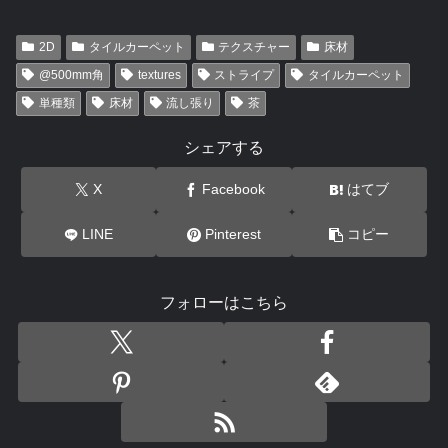
2D
タイルカーペット
テクスチャー
床材
@500mm角
textures
ストライプ
タイルカーペット
単種類
床材
流し張り
茶
シェアする
X
Facebook
はてブ
LINE
Pinterest
コピー
フォローはこちら