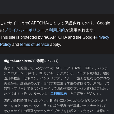
このサイトはreCAPTCHAによって保護されており、Google
の
プライバシーポリシー
と
利用規約
が適用されます。
This site is protected by reCAPTCHA and the Google
Privacy
Policy
and
Terms of Service
apply.
digital-architexのご利用について
当サイトで配信しているすべてのCADデータ（DWG・DXF）、ハッチ
ングパターン（.pat）、3Dモデル、テクスチャ、イラスト素材は、建築
設計事務所、ゼネコン、インテリアデザイナー、施工会社などのプロの
実務から、建築系の大学・専門学校に通う学生の皆様まで、原則として
無料（フリー）でダウンロードして図面作成やプレゼン資料にご活用い
ただけます（詳しいルールは「
ご利用規約
」をご確認ください）。
図面の作図時間を短縮したい、BIMやCGパースのレンダリングクオリ
ティを向上させたいなど、日々の設計業務の効率化パートナーとして、
ぜひ当サイトの豊富なデータライブラリをお役立てください。皆様のク