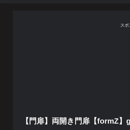
スポ
【門扉】両開き門扉【formZ】gat