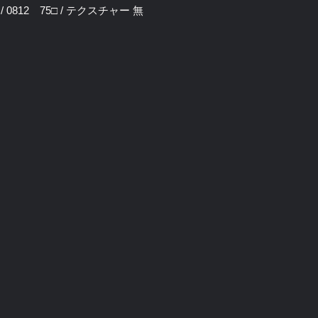
 / 0812 75□ / テクスチャー 無