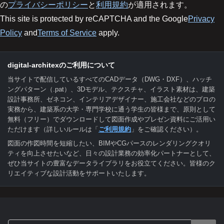
の
プライバシーポリシー
と
利用規約
が適用されます。
This site is protected by reCAPTCHA and the Google
Privacy
Policy
and
Terms of Service
apply.
digital-architexのご利用について
当サイトで配信しているすべてのCADデータ（DWG・DXF）、ハッチ
ングパターン（.pat）、3Dモデル、テクスチャ、イラスト素材は、建築
設計事務所、ゼネコン、インテリアデザイナー、施工会社などのプロの
実務から、建築系の大学・専門学校に通う学生の皆様まで、原則として
無料（フリー）でダウンロードして図面作成やプレゼン資料にご活用い
ただけます（詳しいルールは「
ご利用規約
」をご確認ください）。
図面の作図時間を短縮したい、BIMやCGパースのレンダリングクオリ
ティを向上させたいなど、日々の設計業務の効率化パートナーとして、
ぜひ当サイトの豊富なデータライブラリをお役立てください。皆様のク
リエイティブな設計活動をサポートいたします。