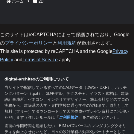
ホーム
2D
このサイトはreCAPTCHAによって保護されており、Google
の
プライバシーポリシー
と
利用規約
が適用されます。
This site is protected by reCAPTCHA and the Google
Privacy
Policy
and
Terms of Service
apply.
digital-architexのご利用について
当サイトで配信しているすべてのCADデータ（DWG・DXF）、ハッチ
ングパターン（.pat）、3Dモデル、テクスチャ、イラスト素材は、建築
設計事務所、ゼネコン、インテリアデザイナー、施工会社などのプロの
実務から、建築系の大学・専門学校に通う学生の皆様まで、原則として
無料（フリー）でダウンロードして図面作成やプレゼン資料にご活用い
ただけます（詳しいルールは「
ご利用規約
」をご確認ください）。
図面の作図時間を短縮したい、BIMやCGパースのレンダリングクオリ
ティを向上させたいなど、日々の設計業務の効率化パートナーとして、