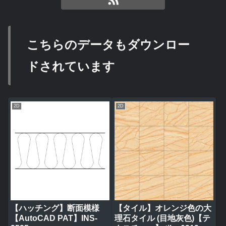
こちらのデータもダウンロー
ドされています
2D
2D
【ハッチング】断面模様
【タイル】オレンジ色の大
【AutoCAD PAT】INS-
理石タイル (目地灰色)【テ