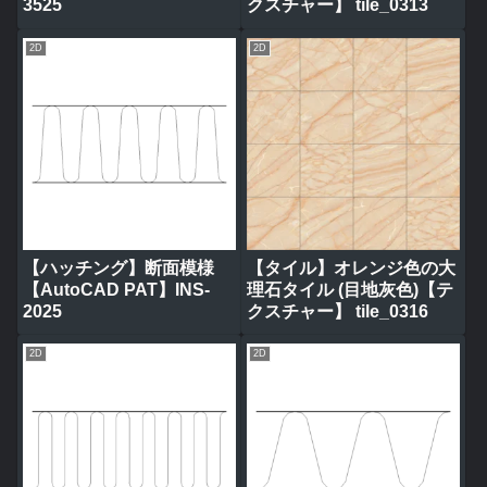
3525
クスチャー】 tile_0313
2D
2D
【ハッチング】断面模様
【タイル】オレンジ色の大
【AutoCAD PAT】INS-
理石タイル (目地灰色)【テ
2025
クスチャー】 tile_0316
2D
2D