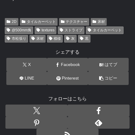
2D
タイルカーペット
テクスチャー
床材
@500mm角
textures
ストライプ
タイルカーペット
市松張り
床材
模様
灰
黒
シェアする
X
Facebook
はてブ
LINE
Pinterest
コピー
フォローはこちら