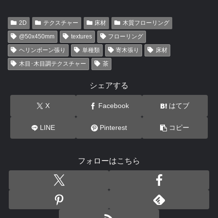
2D
テクスチャー
床材
木質フローリング
@50x450mm
textures
フローリング
ヘリンボーン張り
単種類
寄木張り
床材
木目･木目調テクスチャー
茶
シェアする
X
Facebook
はてブ
LINE
Pinterest
コピー
フォローはこちら