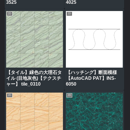
3525
4025
2D
2D
【タイル】緑色の大理石タ
【ハッチング】断面模様
イル (目地灰色)【テクスチ
【AutoCAD PAT】INS-
ャー】 tile_0310
6050
2D
2D