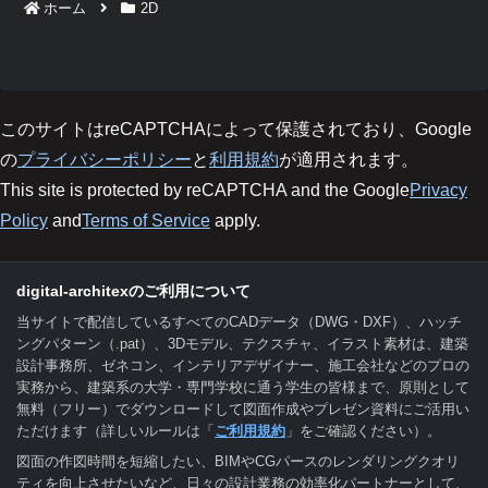
ホーム
2D
このサイトはreCAPTCHAによって保護されており、Google
の
プライバシーポリシー
と
利用規約
が適用されます。
This site is protected by reCAPTCHA and the Google
Privacy
Policy
and
Terms of Service
apply.
digital-architexのご利用について
当サイトで配信しているすべてのCADデータ（DWG・DXF）、ハッチ
ングパターン（.pat）、3Dモデル、テクスチャ、イラスト素材は、建築
設計事務所、ゼネコン、インテリアデザイナー、施工会社などのプロの
実務から、建築系の大学・専門学校に通う学生の皆様まで、原則として
無料（フリー）でダウンロードして図面作成やプレゼン資料にご活用い
ただけます（詳しいルールは「
ご利用規約
」をご確認ください）。
図面の作図時間を短縮したい、BIMやCGパースのレンダリングクオリ
ティを向上させたいなど、日々の設計業務の効率化パートナーとして、