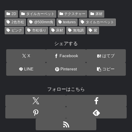
2D
タイルカーペット
テクスチャー
床材
2色市松
@500mm角
textures
タイルカーペット
ピンク
市松張り
床材
無地調
紫
シェアする
X
Facebook
はてブ
LINE
Pinterest
コピー
フォローはこちら