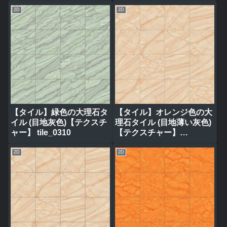
2D
2D
【タイル】緑色の大理石タ
【タイル】オレンジ色の大
イル (目地灰色)【テクスチ
理石タイル (目地薄い灰色)
ャー】 tile_0310
【テクスチャー】
tile_0317
2D
2D