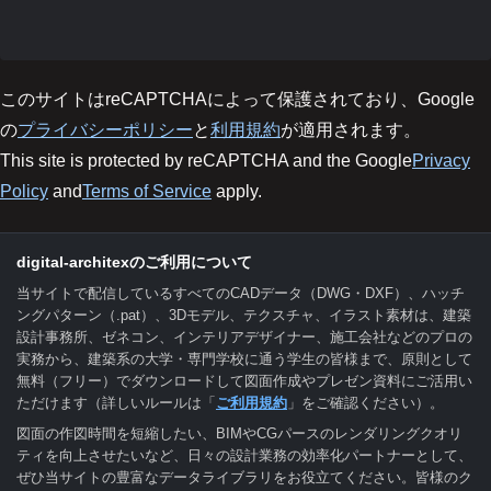
このサイトはreCAPTCHAによって保護されており、Google
の
プライバシーポリシー
と
利用規約
が適用されます。
This site is protected by reCAPTCHA and the Google
Privacy
Policy
and
Terms of Service
apply.
digital-architexのご利用について
当サイトで配信しているすべてのCADデータ（DWG・DXF）、ハッチ
ングパターン（.pat）、3Dモデル、テクスチャ、イラスト素材は、建築
設計事務所、ゼネコン、インテリアデザイナー、施工会社などのプロの
実務から、建築系の大学・専門学校に通う学生の皆様まで、原則として
無料（フリー）でダウンロードして図面作成やプレゼン資料にご活用い
ただけます（詳しいルールは「
ご利用規約
」をご確認ください）。
図面の作図時間を短縮したい、BIMやCGパースのレンダリングクオリ
ティを向上させたいなど、日々の設計業務の効率化パートナーとして、
ぜひ当サイトの豊富なデータライブラリをお役立てください。皆様のク