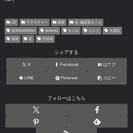
2D
テクスチャー
床材
石･磁器質タイル
@300x600mm
textures
タイル
ピンク
大理石
床材
石
芋目地
シェアする
X
Facebook
はてブ
LINE
Pinterest
コピー
フォローはこちら