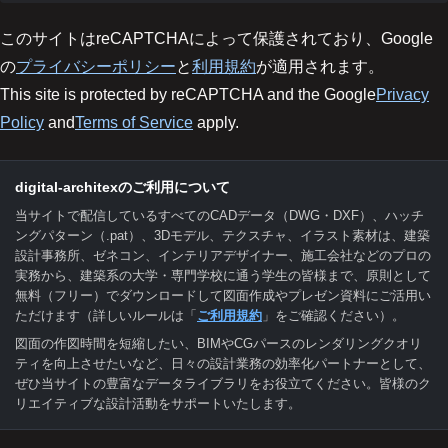
このサイトはreCAPTCHAによって保護されており、Google
の
プライバシーポリシー
と
利用規約
が適用されます。
This site is protected by reCAPTCHA and the Google
Privacy
Policy
and
Terms of Service
apply.
digital-architexのご利用について
当サイトで配信しているすべてのCADデータ（DWG・DXF）、ハッチ
ングパターン（.pat）、3Dモデル、テクスチャ、イラスト素材は、建築
設計事務所、ゼネコン、インテリアデザイナー、施工会社などのプロの
実務から、建築系の大学・専門学校に通う学生の皆様まで、原則として
無料（フリー）でダウンロードして図面作成やプレゼン資料にご活用い
ただけます（詳しいルールは「
ご利用規約
」をご確認ください）。
図面の作図時間を短縮したい、BIMやCGパースのレンダリングクオリ
ティを向上させたいなど、日々の設計業務の効率化パートナーとして、
ぜひ当サイトの豊富なデータライブラリをお役立てください。皆様のク
リエイティブな設計活動をサポートいたします。