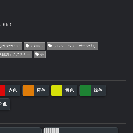
 KB )
@50x550mm
textures
フレンチヘリンボーン張り
木目調テクスチャー
茶
赤色
橙色
黄色
緑色
ク色