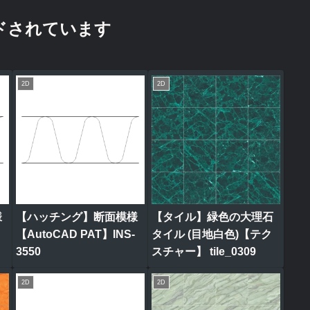
ドされています
2D
2D
様
【ハッチング】断面模様
【タイル】緑色の大理石
【AutoCAD PAT】INS-
タイル (目地白色)【テク
3550
スチャー】 tile_0309
2D
2D