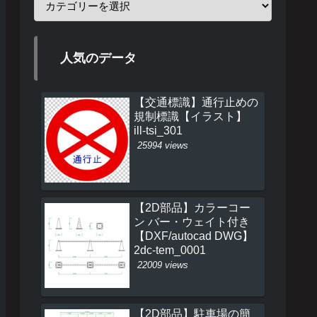
人気のデータ
【交通標識】通行止めの
規制標識【イラスト】
ill-tsi_301
25994 views
【2D部品】カラーコー
ン バー・ウェイト付き
【DXF/autocad DWG】
2dc-tem_0001
22009 views
【2D部品】駐車場の簡