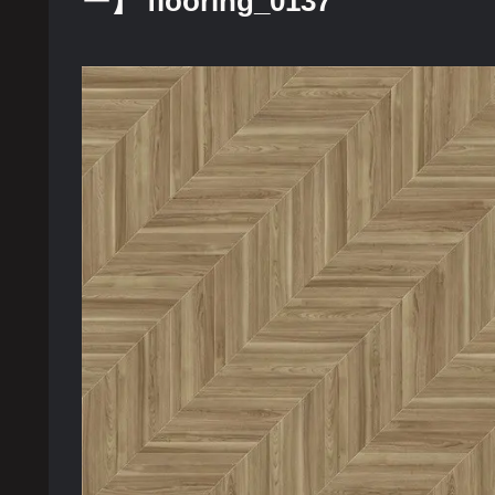
ー】 flooring_0137