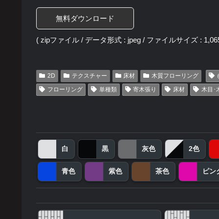
無料ダウンロード
( zipファイル / データ形式 : jpeg / ファイルサイズ : 1,065
2D
テクスチャー
床材
木質フローリング
フローリング
単種類
寄木張り
床材
木目･
白
黒
灰色
2色
青色
紫色
茶色
ピン