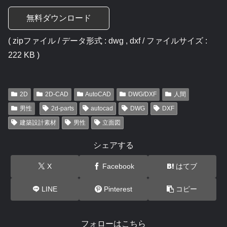
無料ダウンロード
( zipファイル / データ形式 : dwg , dxf / ファイルサイズ :
222 KB )
2D
2D-CAD
AutoCAD
DWG/DXF
人間
男性
2d-parts
autocad
DWG
DXF
建築設計素材
男性
立面図
シェアする
X
Facebook
はてブ
LINE
Pinterest
コピー
フォローはこちら