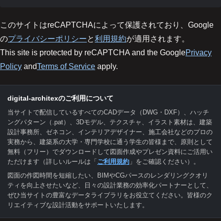
このサイトはreCAPTCHAによって保護されており、Google
の
プライバシーポリシー
と
利用規約
が適用されます。
This site is protected by reCAPTCHA and the Google
Privacy
Policy
and
Terms of Service
apply.
digital-architexのご利用について
当サイトで配信しているすべてのCADデータ（DWG・DXF）、ハッチ
ングパターン（.pat）、3Dモデル、テクスチャ、イラスト素材は、建築
設計事務所、ゼネコン、インテリアデザイナー、施工会社などのプロの
実務から、建築系の大学・専門学校に通う学生の皆様まで、原則として
無料（フリー）でダウンロードして図面作成やプレゼン資料にご活用い
ただけます（詳しいルールは「
ご利用規約
」をご確認ください）。
図面の作図時間を短縮したい、BIMやCGパースのレンダリングクオリ
ティを向上させたいなど、日々の設計業務の効率化パートナーとして、
ぜひ当サイトの豊富なデータライブラリをお役立てください。皆様のク
リエイティブな設計活動をサポートいたします。