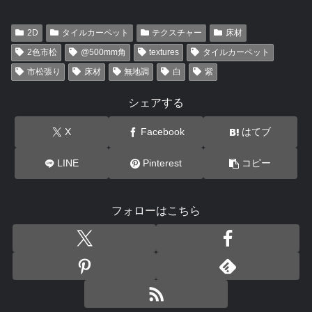
2D
タイルカーペット
テクスチャー
床材
2色市松
@500mm角
textures
タイルカーペット
市松張り
床材
無地調
白
紫
シェアする
X
Facebook
はてブ
LINE
Pinterest
コピー
フォローはこちら