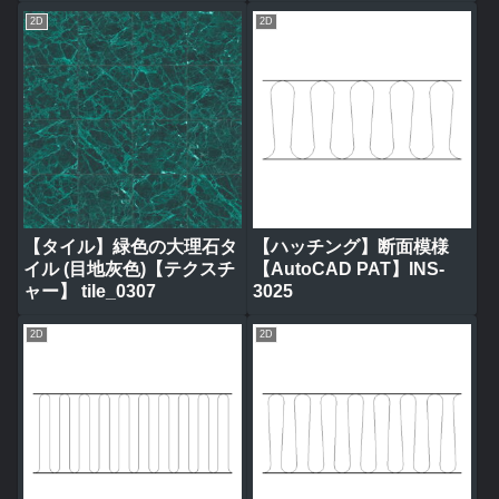
2D
2D
【タイル】緑色の大理石タ
【ハッチング】断面模様
イル (目地灰色)【テクスチ
【AutoCAD PAT】INS-
ャー】 tile_0307
3025
2D
2D