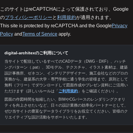
このサイトはreCAPTCHAによって保護されており、Google
の
プライバシーポリシー
と
利用規約
が適用されます。
This site is protected by reCAPTCHA and the Google
Privacy
Policy
and
Terms of Service
apply.
digital-architexのご利用について
当サイトで配信しているすべてのCADデータ（DWG・DXF）、ハッチ
ングパターン（.pat）、3Dモデル、テクスチャ、イラスト素材は、建築
設計事務所、ゼネコン、インテリアデザイナー、施工会社などのプロの
実務から、建築系の大学・専門学校に通う学生の皆様まで、原則として
無料（フリー）でダウンロードして図面作成やプレゼン資料にご活用い
ただけます（詳しいルールは「
ご利用規約
」をご確認ください）。
図面の作図時間を短縮したい、BIMやCGパースのレンダリングクオリ
ティを向上させたいなど、日々の設計業務の効率化パートナーとして、
ぜひ当サイトの豊富なデータライブラリをお役立てください。皆様のク
リエイティブな設計活動をサポートいたします。