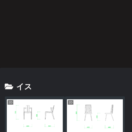
イス
2D
2D