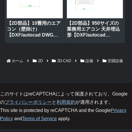
【2D部品】10畳用のエア
【2D部品】950サイズの
コン（壁掛け）
業務用エアコン 天井埋込
【DXF/autocad DWG】
形【DXF/autocad
2df-ace_0002
DWG】2df-ace_0001
ホーム
2D
2D-CAD
設備
空調設備
このサイトはreCAPTCHAによって保護されており、Google
の
プライバシーポリシー
と
利用規約
が適用されます。
This site is protected by reCAPTCHA and the Google
Privacy
Policy
and
Terms of Service
apply.