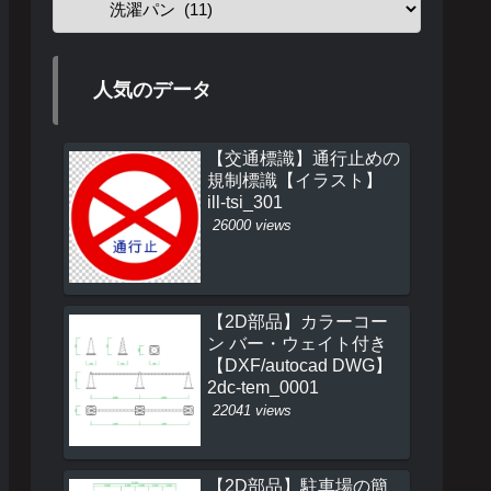
人気のデータ
【交通標識】通行止めの
規制標識【イラスト】
ill-tsi_301
26000 views
【2D部品】カラーコー
ン バー・ウェイト付き
【DXF/autocad DWG】
2dc-tem_0001
22041 views
【2D部品】駐車場の簡