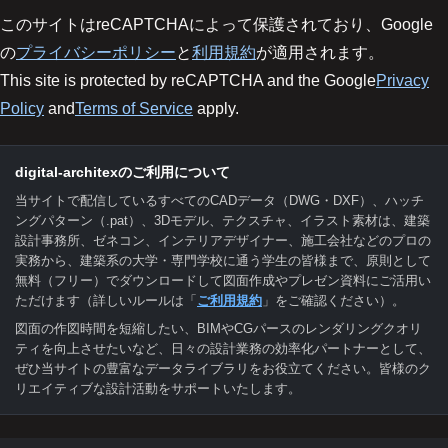
このサイトはreCAPTCHAによって保護されており、Google
の
プライバシーポリシー
と
利用規約
が適用されます。
This site is protected by reCAPTCHA and the Google
Privacy
Policy
and
Terms of Service
apply.
digital-architexのご利用について
当サイトで配信しているすべてのCADデータ（DWG・DXF）、ハッチ
ングパターン（.pat）、3Dモデル、テクスチャ、イラスト素材は、建築
設計事務所、ゼネコン、インテリアデザイナー、施工会社などのプロの
実務から、建築系の大学・専門学校に通う学生の皆様まで、原則として
無料（フリー）でダウンロードして図面作成やプレゼン資料にご活用い
ただけます（詳しいルールは「
ご利用規約
」をご確認ください）。
図面の作図時間を短縮したい、BIMやCGパースのレンダリングクオリ
ティを向上させたいなど、日々の設計業務の効率化パートナーとして、
ぜひ当サイトの豊富なデータライブラリをお役立てください。皆様のク
リエイティブな設計活動をサポートいたします。