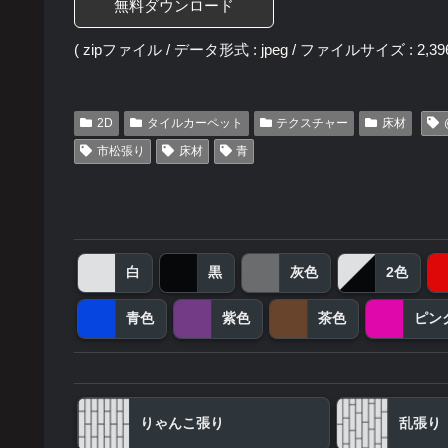
無料ダウンロード
( zipファイル / データ形式 : jpeg / ファイルサイズ : 2,396
2D
タイルカーペット
テクスチャー
床材
市松張り
床材
青
白
黒
灰色
2色
青色
紫色
茶色
ピン
りゃんこ張り
乱張り