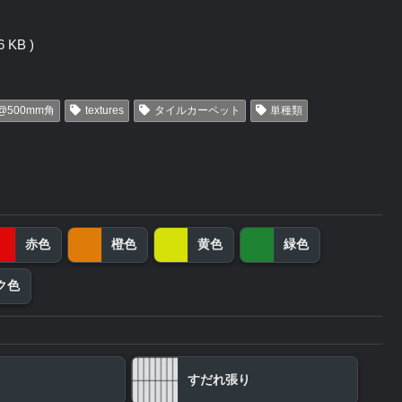
 KB )
@500mm角
textures
タイルカーペット
単種類
赤色
橙色
黄色
緑色
ク色
すだれ張り