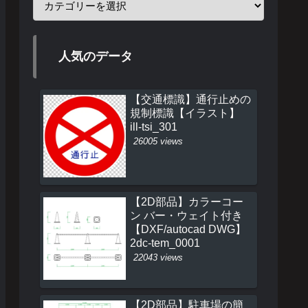
人気のデータ
【交通標識】通行止めの
規制標識【イラスト】
ill-tsi_301
26005 views
【2D部品】カラーコー
ン バー・ウェイト付き
【DXF/autocad DWG】
2dc-tem_0001
22043 views
【2D部品】駐車場の簡