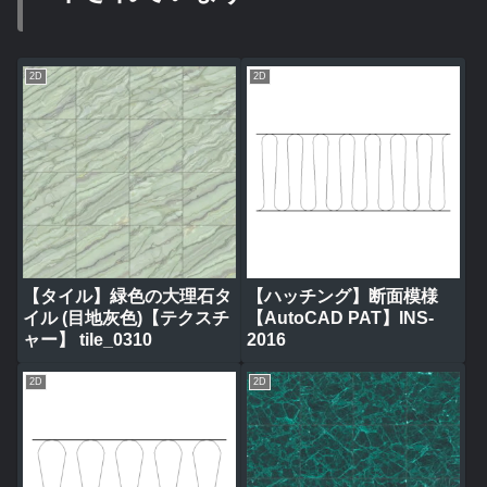
2D
2D
【タイル】緑色の大理石タ
【ハッチング】断面模様
イル (目地灰色)【テクスチ
【AutoCAD PAT】INS-
ャー】 tile_0310
2016
2D
2D