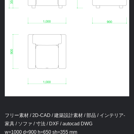
フリー素材 / 2D-CAD / 建築設計素材 / 部品 / インテリア-
家具 / ソファ / 寸法 / DXF / autocad DWG
w=1000 d=900 h=650 sh=355 mm