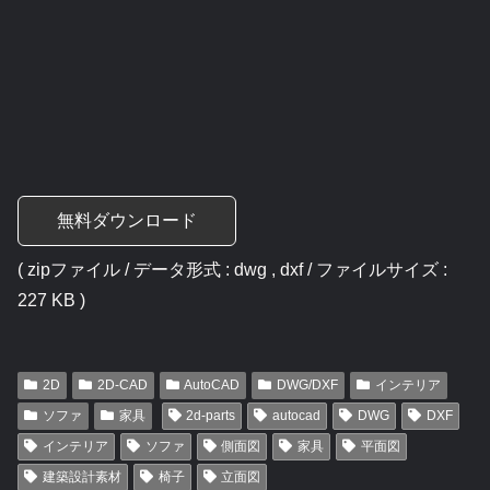
無料ダウンロード
( zipファイル / データ形式 : dwg , dxf / ファイルサイズ :
227 KB )
2D
2D-CAD
AutoCAD
DWG/DXF
インテリア
ソファ
家具
2d-parts
autocad
DWG
DXF
インテリア
ソファ
側面図
家具
平面図
建築設計素材
椅子
立面図