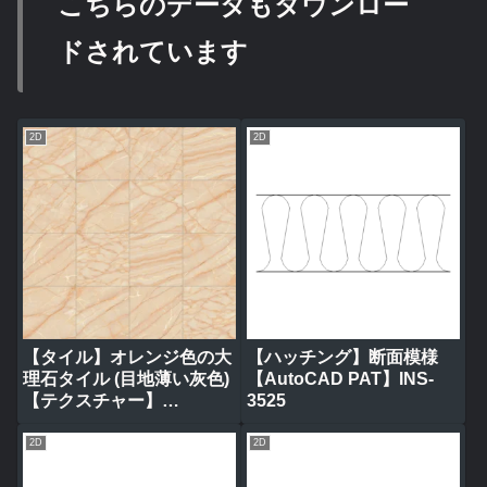
こちらのデータもダウンロー
ドされています
2D
2D
【タイル】オレンジ色の大
【ハッチング】断面模様
理石タイル (目地薄い灰色)
【AutoCAD PAT】INS-
【テクスチャー】
3525
tile_0317
2D
2D