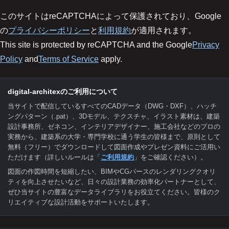
このサイトはreCAPTCHAによって保護されており、Google
の
プライバシーポリシー
と
利用規約
が適用されます。
This site is protected by reCAPTCHA and the Google
Privacy
Policy
and
Terms of Service
apply.
digital-architexのご利用について
当サイトで配信しているすべてのCADデータ（DWG・DXF）、ハッチ
ングパターン（.pat）、3Dモデル、テクスチャ、イラスト素材は、建築
設計事務所、ゼネコン、インテリアデザイナー、施工会社などのプロの
実務から、建築系の大学・専門学校に通う学生の皆様まで、原則として
無料（フリー）でダウンロードして図面作成やプレゼン資料にご活用い
ただけます（詳しいルールは「
ご利用規約
」をご確認ください）。
図面の作図時間を短縮したい、BIMやCGパースのレンダリングクオリ
ティを向上させたいなど、日々の設計業務の効率化パートナーとして、
ぜひ当サイトの豊富なデータライブラリをお役立てください。皆様のク
リエイティブな設計活動をサポートいたします。