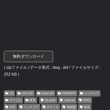
無料ダウンロード
( zipファイル / データ形式 : dwg , dxf / ファイルサイズ :
252 KB )
2D
2D-CAD
AutoCAD
DWG/DXF
インテリア
テーブル
家具
2d-parts
autocad
DWG
DXF
インテリア
オフィス
側面図
家具