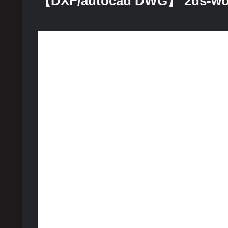
【DXF/autocad DWG】 2ds-w