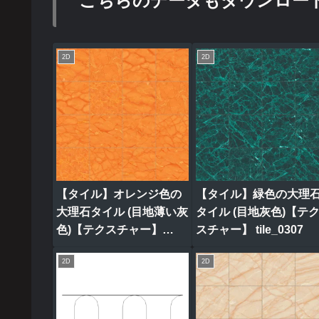
こちらのデータもダウンロー
2D
2D
【タイル】オレンジ色の
【タイル】緑色の大理
大理石タイル (目地薄い灰
タイル (目地灰色)【テ
色)【テクスチャー】
スチャー】 tile_0307
tile_0320
2D
2D