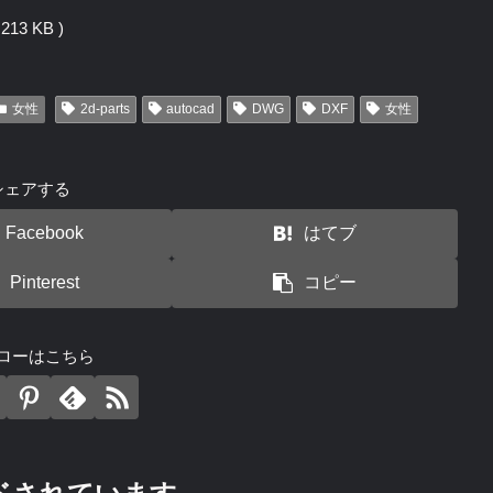
13 KB )
女性
2d-parts
autocad
DWG
DXF
女性
シェアする
Facebook
はてブ
Pinterest
コピー
ローはこちら