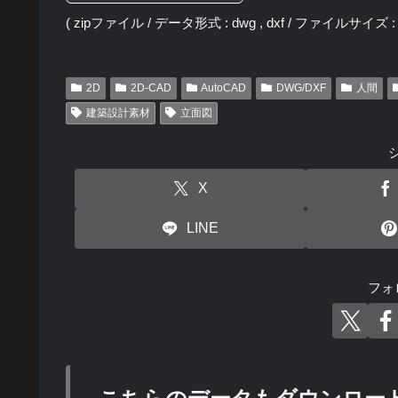
( zipファイル / データ形式 : dwg , dxf / ファイルサイズ : 2
2D
2D-CAD
AutoCAD
DWG/DXF
人間
建築設計素材
立面図
X
LINE
フォ