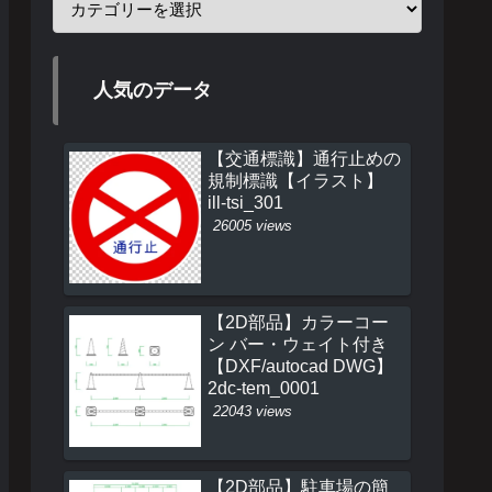
人気のデータ
【交通標識】通行止めの
規制標識【イラスト】
ill-tsi_301
26005 views
【2D部品】カラーコー
ン バー・ウェイト付き
【DXF/autocad DWG】
2dc-tem_0001
22043 views
【2D部品】駐車場の簡