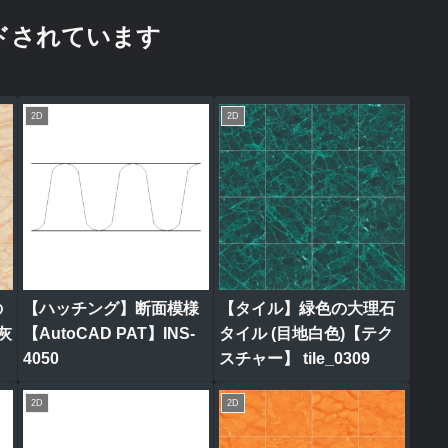
ドされています
2D
2D
の
【ハッチング】断面模様
【タイル】緑色の大理石
灰
【AutoCAD PAT】INS-
タイル (目地白色)【テク
4050
スチャー】 tile_0309
2D
2D