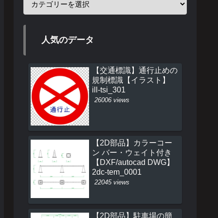
人気のデータ
【交通標識】通行止めの
規制標識【イラスト】
ill-tsi_301
26006 views
【2D部品】カラーコー
ン バー・ウェイト付き
【DXF/autocad DWG】
2dc-tem_0001
22045 views
【2D部品】駐車場の簡