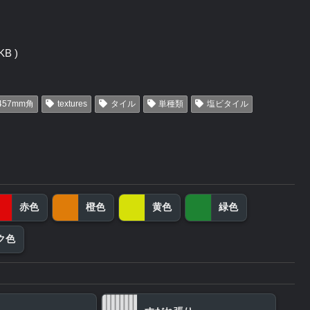
B )
457mm角
textures
タイル
単種類
塩ビタイル
赤色
橙色
黄色
緑色
ク色