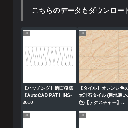
こちらのデータもダウンロー
2D
2D
【ハッチング】断面模様
【タイル】オレンジ色
【AutoCAD PAT】INS-
大理石タイル (目地薄い
2010
色)【テクスチャー】
tile_0317
2D
2D