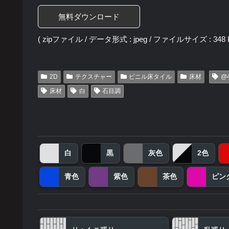
無料ダウンロード
( zipファイル / データ形式 : jpeg / ファイルサイズ : 348 K
2D
テクスチャー
ビニル床タイル
床材
@
床材
白
石目調
白
黒
灰色
2色
青色
紫色
茶色
ピン