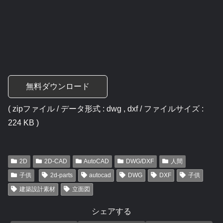
無料ダウンロード
( zipファイル / データ形式 : dwg , dxf / ファイルサイズ :
224 KB )
2D
2D-CAD
AutoCAD
DWG/DXF
人間
子供
2d-parts
autocad
DWG
DXF
子供
建築設計素材
立面図
シェアする