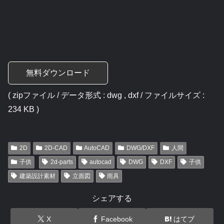
無料ダウンロード
( zipファイル / データ形式 : dwg , dxf / ファイルサイズ :
234 KB )
2D
2D-CAD
AutoCAD
DWG/DXF
人間
子供
2d-parts
autocad
DWG
DXF
子供
建築設計素材
立面図
雨具
シェアする
X
Facebook
はてブ