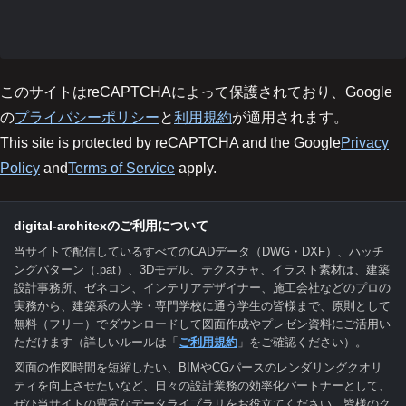
このサイトはreCAPTCHAによって保護されており、Google
の
プライバシーポリシー
と
利用規約
が適用されます。
This site is protected by reCAPTCHA and the Google
Privacy
Policy
and
Terms of Service
apply.
digital-architexのご利用について
当サイトで配信しているすべてのCADデータ（DWG・DXF）、ハッチ
ングパターン（.pat）、3Dモデル、テクスチャ、イラスト素材は、建築
設計事務所、ゼネコン、インテリアデザイナー、施工会社などのプロの
実務から、建築系の大学・専門学校に通う学生の皆様まで、原則として
無料（フリー）でダウンロードして図面作成やプレゼン資料にご活用い
ただけます（詳しいルールは「
ご利用規約
」をご確認ください）。
図面の作図時間を短縮したい、BIMやCGパースのレンダリングクオリ
ティを向上させたいなど、日々の設計業務の効率化パートナーとして、
ぜひ当サイトの豊富なデータライブラリをお役立てください。皆様のク