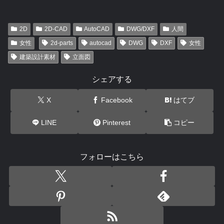
2D
2D-CAD
AutoCAD
DWG/DXF
人間
女性
2d-parts
autocad
DWG
DXF
女性
建築設計素材
立面図
シェアする
X
Facebook
はてブ
LINE
Pinterest
コピー
フォローはこちら