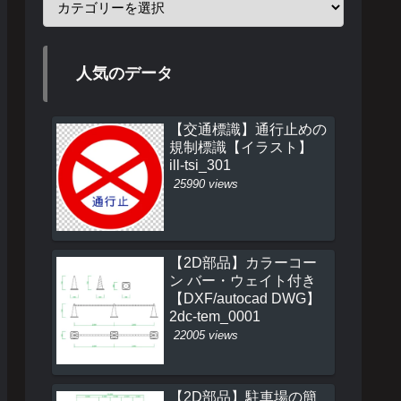
人気のデータ
【交通標識】通行止めの
規制標識【イラスト】
ill-tsi_301
25990 views
【2D部品】カラーコー
ン バー・ウェイト付き
【DXF/autocad DWG】
2dc-tem_0001
22005 views
【2D部品】駐車場の簡