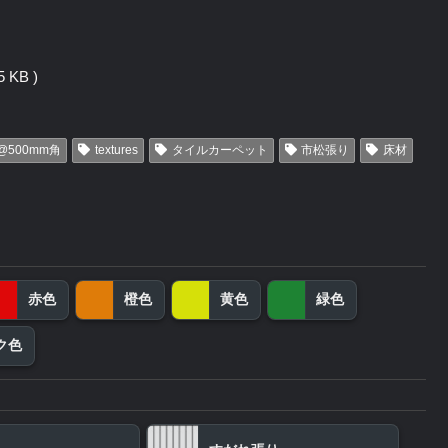
 KB )
@500mm角
textures
タイルカーペット
市松張り
床材
赤色
橙色
黄色
緑色
ク色