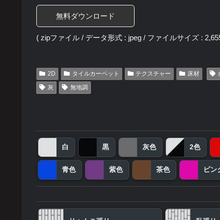
無料ダウンロード
( zipファイル / データ形式 : jpeg / ファイルサイズ : 2,655
2D
タイルカーペット
テクスチャー
床材
灰
無地調
白
黒
灰色
2色
青色
紫色
茶色
ピン