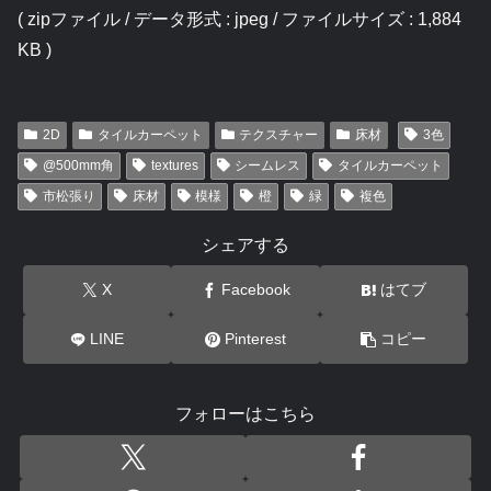
( zipファイル / データ形式 : jpeg / ファイルサイズ : 1,884
KB )
2D
タイルカーペット
テクスチャー
床材
3色
@500mm角
textures
シームレス
タイルカーペット
市松張り
床材
模様
橙
緑
複色
シェアする
X
Facebook
はてブ
LINE
Pinterest
コピー
フォローはこちら