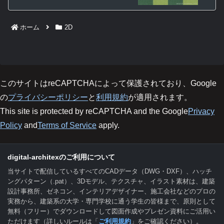
ホーム
2D
このサイトはreCAPTCHAによって保護されており、Google
の
プライバシーポリシー
と
利用規約
が適用されます。
This site is protected by reCAPTCHA and the Google
Privacy
Policy
and
Terms of Service
apply.
digital-architexのご利用について
当サイトで配信しているすべてのCADデータ（DWG・DXF）、ハッチ
ングパターン（.pat）、3Dモデル、テクスチャ、イラスト素材は、建築
設計事務所、ゼネコン、インテリアデザイナー、施工会社などのプロの
実務から、建築系の大学・専門学校に通う学生の皆様まで、原則として
無料（フリー）でダウンロードして図面作成やプレゼン資料にご活用い
ただけます（詳しいルールは「
ご利用規約
」をご確認ください）。