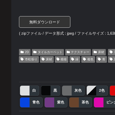
無料ダウンロード
( zipファイル / データ形式 : jpeg / ファイルサイズ : 1,638
2D
タイルカーペット
テクスチャー
床材
市松張り
床材
模様
緑
複色
青
白
黒
灰色
2色
青色
紫色
茶色
ピン