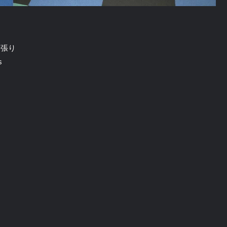
松張り
s