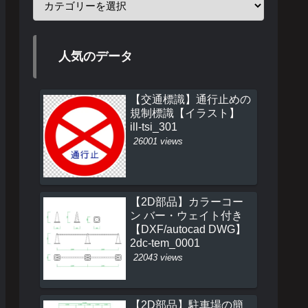
人気のデータ
【交通標識】通行止めの
規制標識【イラスト】
ill-tsi_301
26001 views
【2D部品】カラーコー
ン バー・ウェイト付き
【DXF/autocad DWG】
2dc-tem_0001
22043 views
【2D部品】駐車場の簡