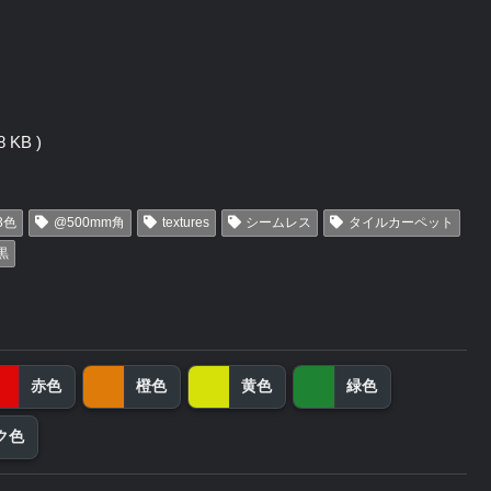
 KB )
3色
@500mm角
textures
シームレス
タイルカーペット
黒
赤色
橙色
黄色
緑色
ク色