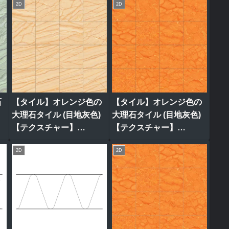
2D
2D
石
【タイル】オレンジ色の
【タイル】オレンジ色の
ク
大理石タイル (目地灰色)
大理石タイル (目地灰色)
【テクスチャー】
【テクスチャー】
tile_0313
tile_0319
2D
2D