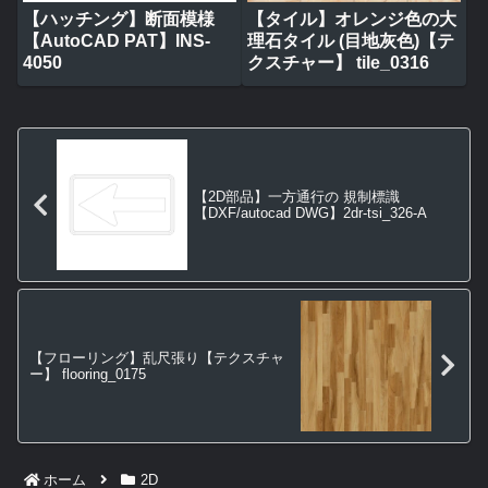
【ハッチング】断面模様
【タイル】オレンジ色の大
【AutoCAD PAT】INS-
理石タイル (目地灰色)【テ
4050
クスチャー】 tile_0316
【2D部品】一方通行の 規制標識
【DXF/autocad DWG】2dr-tsi_326-A
【フローリング】乱尺張り【テクスチャ
ー】 flooring_0175
ホーム
2D