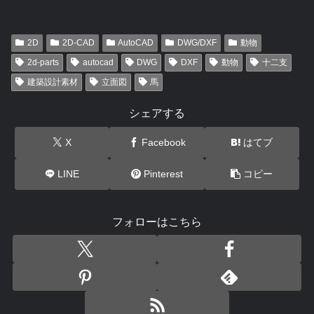
2D
2D-CAD
AutoCAD
DWG/DXF
動物
2d-parts
autocad
DWG
DXF
動物
十二支
建築設計素材
立面図
馬
シェアする
X
Facebook
はてブ
LINE
Pinterest
コピー
フォローはこちら