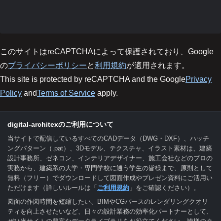
このサイトはreCAPTCHAによって保護されており、Google
の
プライバシーポリシー
と
利用規約
が適用されます。
This site is protected by reCAPTCHA and the Google
Privacy
Policy
and
Terms of Service
apply.
digital-architexのご利用について
当サイトで配信しているすべてのCADデータ（DWG・DXF）、ハッチ
ングパターン（.pat）、3Dモデル、テクスチャ、イラスト素材は、建築
設計事務所、ゼネコン、インテリアデザイナー、施工会社などのプロの
実務から、建築系の大学・専門学校に通う学生の皆様まで、原則として
無料（フリー）でダウンロードして図面作成やプレゼン資料にご活用い
ただけます（詳しいルールは「
ご利用規約
」をご確認ください）。
図面の作図時間を短縮したい、BIMやCGパースのレンダリングクオリ
ティを向上させたいなど、日々の設計業務の効率化パートナーとして、