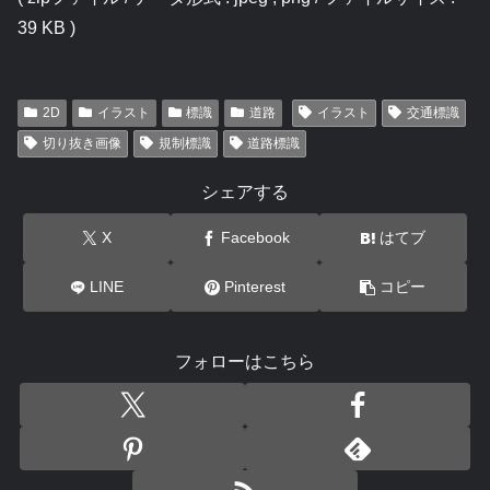
39 KB )
2D
イラスト
標識
道路
イラスト
交通標識
切り抜き画像
規制標識
道路標識
シェアする
X
Facebook
はてブ
LINE
Pinterest
コピー
フォローはこちら