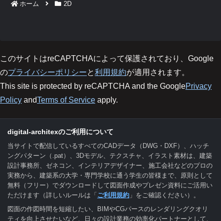
ホーム
2D
このサイトはreCAPTCHAによって保護されており、Google
の
プライバシーポリシー
と
利用規約
が適用されます。
This site is protected by reCAPTCHA and the Google
Privacy
Policy
and
Terms of Service
apply.
digital-architexのご利用について
当サイトで配信しているすべてのCADデータ（DWG・DXF）、ハッチ
ングパターン（.pat）、3Dモデル、テクスチャ、イラスト素材は、建築
設計事務所、ゼネコン、インテリアデザイナー、施工会社などのプロの
実務から、建築系の大学・専門学校に通う学生の皆様まで、原則として
無料（フリー）でダウンロードして図面作成やプレゼン資料にご活用い
ただけます（詳しいルールは「
ご利用規約
」をご確認ください）。
図面の作図時間を短縮したい、BIMやCGパースのレンダリングクオリ
ティを向上させたいなど、日々の設計業務の効率化パートナーとして、