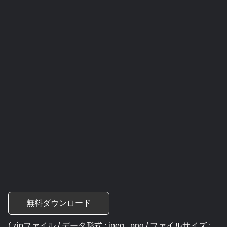
無料ダウンロード
( zipファイル / データ形式 : jpeg , png / ファイルサイズ :