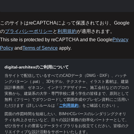
このサイトはreCAPTCHAによって保護されており、Google
の
プライバシーポリシー
と
利用規約
が適用されます。
This site is protected by reCAPTCHA and the Google
Privacy
Policy
and
Terms of Service
apply.
digital-architexのご利用について
当サイトで配信しているすべてのCADデータ（DWG・DXF）、ハッチ
ングパターン（.pat）、3Dモデル、テクスチャ、イラスト素材は、建築
設計事務所、ゼネコン、インテリアデザイナー、施工会社などのプロの
実務から、建築系の大学・専門学校に通う学生の皆様まで、原則として
無料（フリー）でダウンロードして図面作成やプレゼン資料にご活用い
ただけます（詳しいルールは「
ご利用規約
」をご確認ください）。
図面の作図時間を短縮したい、BIMやCGパースのレンダリングクオリ
ティを向上させたいなど、日々の設計業務の効率化パートナーとして、
ぜひ当サイトの豊富なデータライブラリをお役立てください。皆様のク
リエイティブな設計活動をサポートいたします。