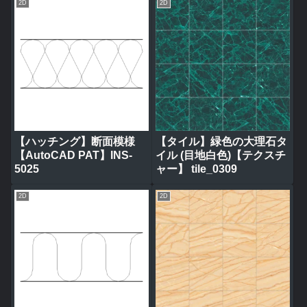
2D
2D
【ハッチング】断面模様
【タイル】緑色の大理石タ
【AutoCAD PAT】INS-
イル (目地白色)【テクスチ
5025
ャー】 tile_0309
2D
2D