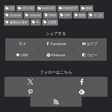
2D
2D-CAD
AutoCAD
DWG/DXF
動物
2d-parts
autocad
DWG
DXF
動物
十二支
建築設計素材
牛
立面図
シェアする
X
Facebook
はてブ
LINE
Pinterest
コピー
フォローはこちら