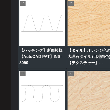
2D
2D
【ハッチング】断面模様
【タイル】オレンジ色
【AutoCAD PAT】INS-
大理石タイル (目地白色
3050
【テクスチャー】
tile_0315
2D
2D