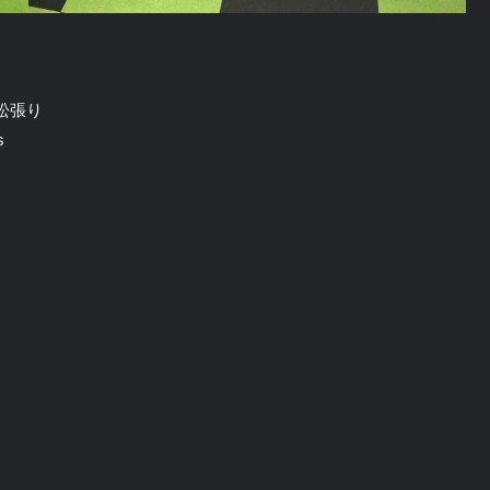
市松張り
s