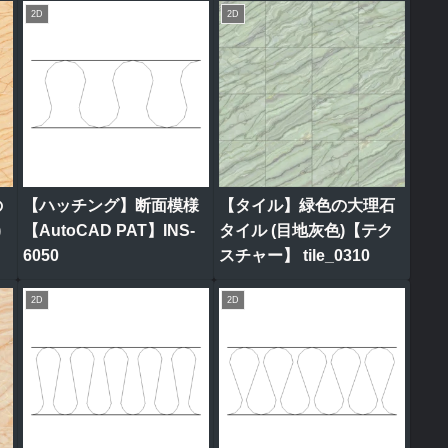
2D
2D
の
【ハッチング】断面模様
【タイル】緑色の大理石
)
【AutoCAD PAT】INS-
タイル (目地灰色)【テク
6050
スチャー】 tile_0310
2D
2D