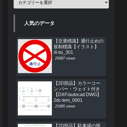
人気のデータ
【交通標識】通行止めの
規制標識【イラスト】
ill-tsi_301
25987 views
【2D部品】カラーコー
ン バー・ウェイト付き
【DXF/autocad DWG】
2dc-tem_0001
21995 views
【2D部品】駐車場の簡