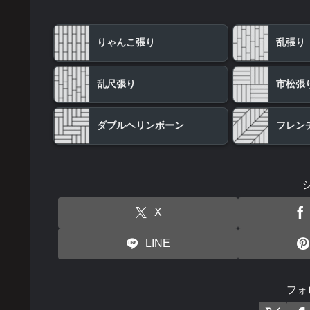
りゃんこ張り
乱張り
乱尺張り
市松張
ダブルヘリンボーン
フレン
X
LINE
フォ