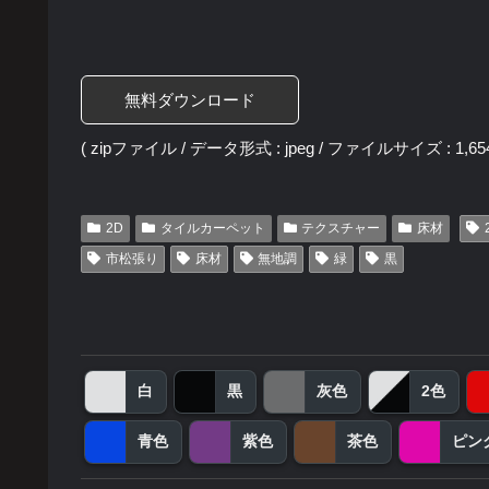
無料ダウンロード
( zipファイル / データ形式 : jpeg / ファイルサイズ : 1,654
2D
タイルカーペット
テクスチャー
床材
市松張り
床材
無地調
緑
黒
白
黒
灰色
2色
青色
紫色
茶色
ピン