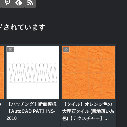
ドされています
2D
2D
の
【ハッチング】断面模様
【タイル】オレンジ色の
)
【AutoCAD PAT】INS-
大理石タイル (目地薄い灰
2010
色)【テクスチャー】
tile_0320