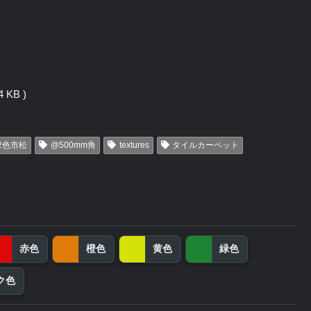
 KB )
2色市松
@500mm角
textures
タイルカーペット
赤色
橙色
黄色
緑色
ク色