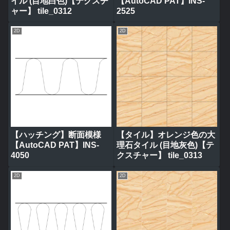
イル (目地白色)【テクスチ
【AutoCAD PAT】INS-
ャー】 tile_0312
2525
2D
2D
【ハッチング】断面模様
【タイル】オレンジ色の大
【AutoCAD PAT】INS-
理石タイル (目地灰色)【テ
4050
クスチャー】 tile_0313
2D
2D