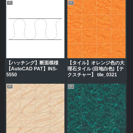
2D
2D
【ハッチング】断面模様
【タイル】オレンジ色の大
【AutoCAD PAT】INS-
理石タイル (目地白色)【テ
5550
クスチャー】 tile_0321
2D
2D