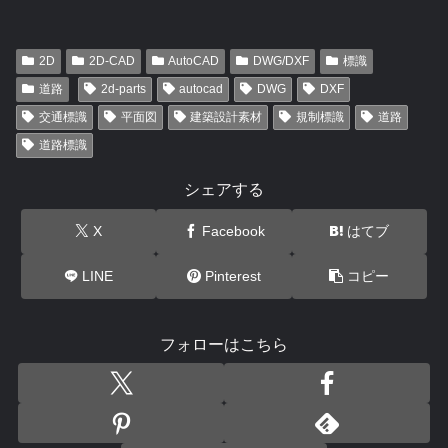
2D
2D-CAD
AutoCAD
DWG/DXF
標識
道路
2d-parts
autocad
DWG
DXF
交通標識
平面図
建築設計素材
規制標識
道路
道路標識
シェアする
X
Facebook
はてブ
LINE
Pinterest
コピー
フォローはこちら