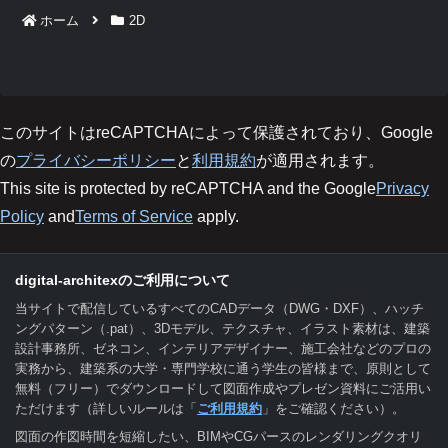
ホーム
2D
このサイトはreCAPTCHAによって保護されており、Google
の
プライバシーポリシー
と
利用規約
が適用されます。
This site is protected by reCAPTCHA and the Google
Privacy
Policy
and
Terms of Service
apply.
digital-architexのご利用について
当サイトで配信しているすべてのCADデータ（DWG・DXF）、ハッチ
ングパターン（.pat）、3Dモデル、テクスチャ、イラスト素材は、建築
設計事務所、ゼネコン、インテリアデザイナー、施工会社などのプロの
実務から、建築系の大学・専門学校に通う学生の皆様まで、原則として
無料（フリー）でダウンロードして図面作成やプレゼン資料にご活用い
ただけます（詳しいルールは「
ご利用規約
」をご確認ください）。
図面の作図時間を短縮したい、BIMやCGパースのレンダリングクオリ