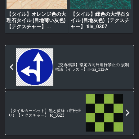
【タイル】オレンジ色の大
【タイル】緑色の大理石タ
理石タイル (目地薄い灰色)
イル (目地灰色)【テクスチ
【テクスチャー】
ャー】 tile_0307
tile_0317
【交通標識】指定方向外進行禁止の 規制
標識【イラスト】ill-tsi_311-A
【タイルカーペット】黒と黄緑（市松張
り）【テクスチャー】 tc_0523