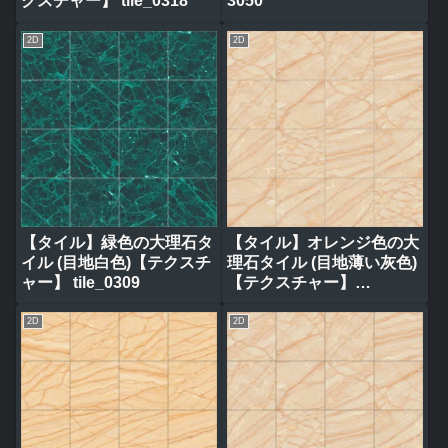
クスチャー】 tile_0318
3050
2D
2D
【タイル】緑色の大理石タ
【タイル】オレンジ色の大
イル (目地白色)【テクスチ
理石タイル (目地薄い灰色)
ャー】 tile_0309
【テクスチャー】
tile_0317
2D
2D