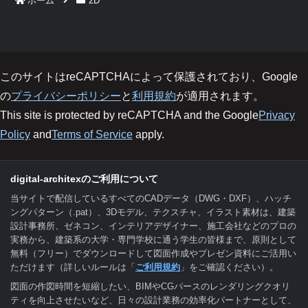
ホーム
2D
このサイトはreCAPTCHAによって保護されており、Google
の
プライバシーポリシー
と
利用規約
が適用されます。
This site is protected by reCAPTCHA and the Google
Privacy
Policy
and
Terms of Service
apply.
digital-architexのご利用について
当サイトで配信しているすべてのCADデータ（DWG・DXF）、ハッチ
ングパターン（.pat）、3Dモデル、テクスチャ、イラスト素材は、建築
設計事務所、ゼネコン、インテリアデザイナー、施工会社などのプロの
実務から、建築系の大学・専門学校に通う学生の皆様まで、原則として
無料（フリー）でダウンロードして図面作成やプレゼン資料にご活用い
ただけます（詳しいルールは「
ご利用規約
」をご確認ください）。
図面の作図時間を短縮したい、BIMやCGパースのレンダリングクオリ
ティを向上させたいなど、日々の設計業務の効率化パートナーとして、