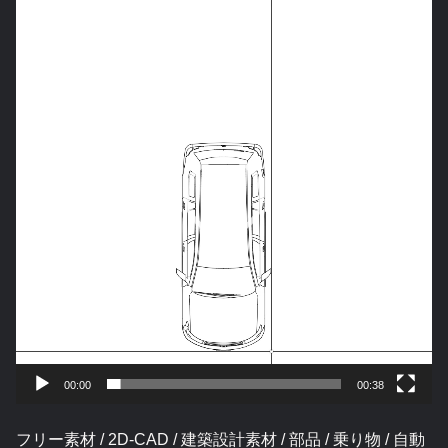
動
画
プ
レ
ー
ヤ
ー
00:00
00:38
フリー素材 / 2D-CAD / 建築設計素材 / 部品 / 乗り物 / 自動