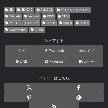
2D
2D-CAD
AutoCAD
ダイナミックブロック
2d-parts
autocad
DWG
SUV
ダイナミックブロック
乗用車
側面図
平面図
建築設計素材
立面図
シェアする
X
Facebook
はてブ
LINE
Pinterest
コピー
フォローはこちら