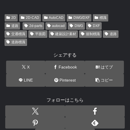
2D
2D-CAD
AutoCAD
DWG/DXF
標識
道路
2d-parts
autocad
DWG
DXF
交通標識
平面図
建築設計素材
規制標識
道路
道路標識
シェアする
X
Facebook
はてブ
LINE
Pinterest
コピー
フォローはこちら