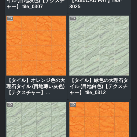
イル (目地灰色)【テクスチ
【AutoCAD PAT】INS-
ャー】 tile_0307
3025
2D
2D
【タイル】オレンジ色の大
【タイル】緑色の大理石タ
理石タイル (目地薄い灰色)
イル (目地白色)【テクスチ
【テクスチャー】
ャー】 tile_0312
tile_0320
2D
2D