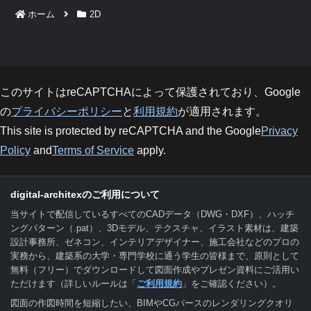
ホーム
2D
このサイトはreCAPTCHAによって保護されており、Google
の
プライバシーポリシー
と
利用規約
が適用されます。
This site is protected by reCAPTCHA and the Google
Privacy
Policy
and
Terms of Service
apply.
digital-architexのご利用について
当サイトで配信しているすべてのCADデータ（DWG・DXF）、ハッチ
ングパターン（.pat）、3Dモデル、テクスチャ、イラスト素材は、建築
設計事務所、ゼネコン、インテリアデザイナー、施工会社などのプロの
実務から、建築系の大学・専門学校に通う学生の皆様まで、原則として
無料（フリー）でダウンロードして図面作成やプレゼン資料にご活用い
ただけます（詳しいルールは「
ご利用規約
」をご確認ください）。
図面の作図時間を短縮したい、BIMやCGパースのレンダリングクオリ