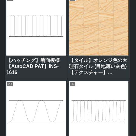
【ハッチング】断面模様
【タイル】オレンジ色の大
【AutoCAD PAT】INS-
理石タイル (目地薄い灰色)
1616
【テクスチャー】
tile_0314
2D
2D