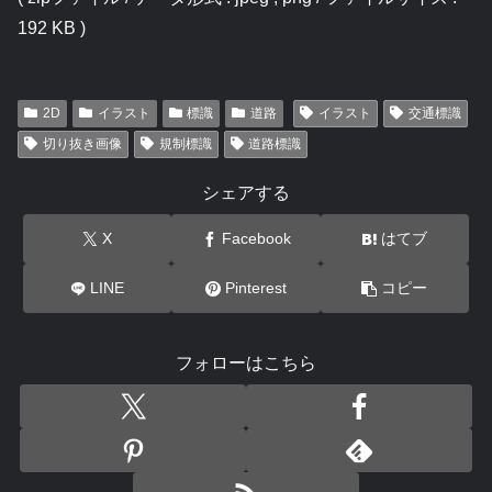
192 KB )
2D
イラスト
標識
道路
イラスト
交通標識
切り抜き画像
規制標識
道路標識
シェアする
X
Facebook
はてブ
LINE
Pinterest
コピー
フォローはこちら