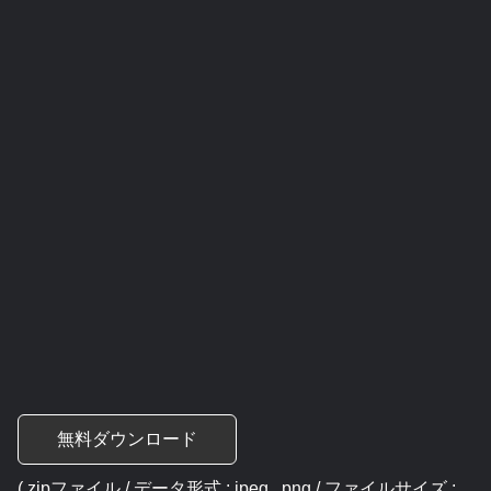
無料ダウンロード
( zipファイル / データ形式 : jpeg , png / ファイルサイズ :