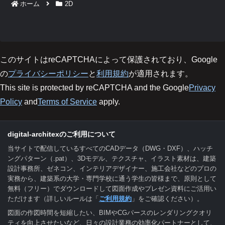
ホーム
2D
このサイトはreCAPTCHAによって保護されており、Google
の
プライバシーポリシー
と
利用規約
が適用されます。
This site is protected by reCAPTCHA and the Google
Privacy
Policy
and
Terms of Service
apply.
digital-architexのご利用について
当サイトで配信しているすべてのCADデータ（DWG・DXF）、ハッチ
ングパターン（.pat）、3Dモデル、テクスチャ、イラスト素材は、建築
設計事務所、ゼネコン、インテリアデザイナー、施工会社などのプロの
実務から、建築系の大学・専門学校に通う学生の皆様まで、原則として
無料（フリー）でダウンロードして図面作成やプレゼン資料にご活用い
ただけます（詳しいルールは「
ご利用規約
」をご確認ください）。
図面の作図時間を短縮したい、BIMやCGパースのレンダリングクオリ
ティを向上させたいなど、日々の設計業務の効率化パートナーとして、