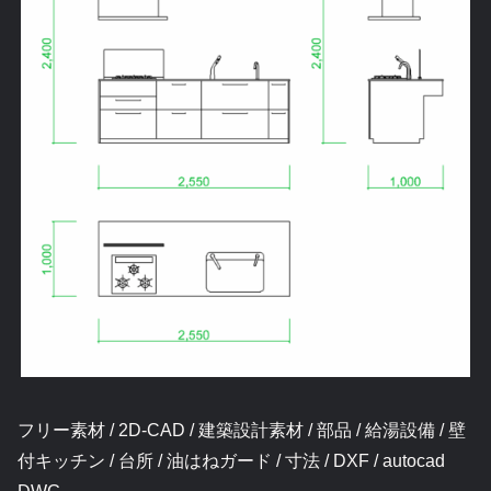
フリー素材 / 2D-CAD / 建築設計素材 / 部品 / 給湯設備 / 壁
付キッチン / 台所 / 油はねガード / 寸法 / DXF / autocad