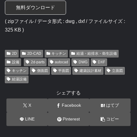
無料ダウンロード
( zipファイル / データ形式 : dwg , dxf / ファイルサイズ :
325 KB )
2D
2D-CAD
キッチン
給湯・給排水・衛生設備
設備
2d-parts
autocad
DWG
DXF
キッチン
側面図
平面図
建築設計素材
立面図
給湯設備
シェアする
X
Facebook
はてブ
LINE
Pinterest
コピー