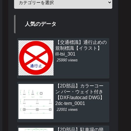
人気のデータ
【交通標識】通行止めの
規制標識【イラスト】
ill-tsi_301
25990 views
【2D部品】カラーコー
ン バー・ウェイト付き
【DXF/autocad DWG】
2dc-tem_0001
22001 views
【2D部品】駐車場の簡