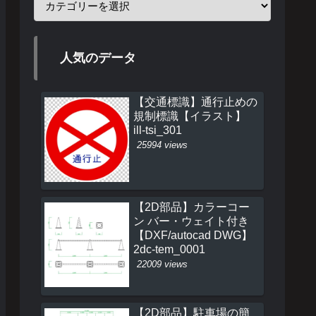
人気のデータ
【交通標識】通行止めの
規制標識【イラスト】
ill-tsi_301
25994 views
【2D部品】カラーコー
ン バー・ウェイト付き
【DXF/autocad DWG】
2dc-tem_0001
22009 views
【2D部品】駐車場の簡