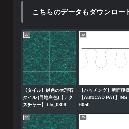
こちらのデータもダウンロー
2D
2D
【タイル】緑色の大理石
【ハッチング】断面模
タイル (目地白色)【テク
【AutoCAD PAT】INS-
スチャー】 tile_0309
6050
2D
2D