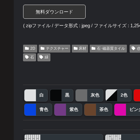
無料ダウンロード
( zipファイル / データ形式 : jpeg / ファイルサイズ : 1,254
2D
テクスチャー
床材
石･磁器質タイル
@
石
緑
白
黒
灰色
2色
青色
紫色
茶色
ピン