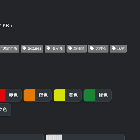
 KB )
400mm角
textures
タイル
単種類
大理石
床材
赤色
橙色
黄色
緑色
ク色