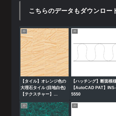
こちらのデータもダウンロー
2D
2D
【タイル】オレンジ色の
【ハッチング】断面模
大理石タイル (目地白色)
【AutoCAD PAT】INS-
【テクスチャー】
5550
tile_0315
2D
2D