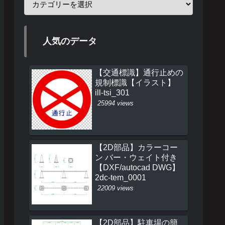
人気のデータ
【交通標識】通行止めの
規制標識【イラスト】
ill-tsi_301
25994 views
【2D部品】カラーコー
ン バー・ウェイト付き
【DXF/autocad DWG】
2dc-tem_0001
22009 views
【2D部品】駐車場の簡