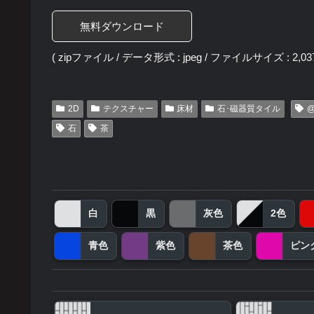
無料ダウンロード
( zipファイル / データ形式 : jpeg / ファイルサイズ : 2,037
2D
テクスチャー
床材
石･磁器質タイル
@
石
茶
白
黒
灰色
2色
青色
紫色
茶色
ピン