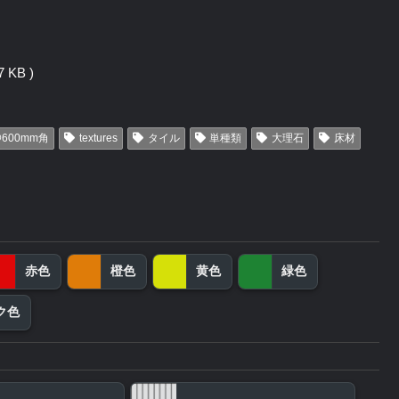
 KB )
600mm角
textures
タイル
単種類
大理石
床材
赤色
橙色
黄色
緑色
ク色