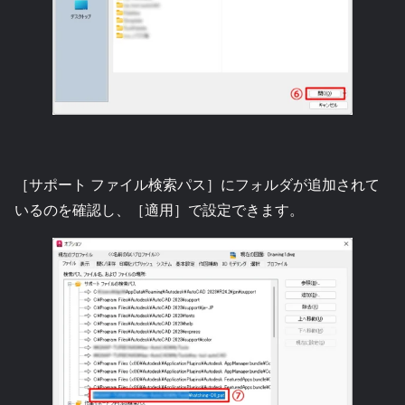
［サポート ファイル検索パス］にフォルダが追加されて
いるのを確認し、［適用］で設定できます。