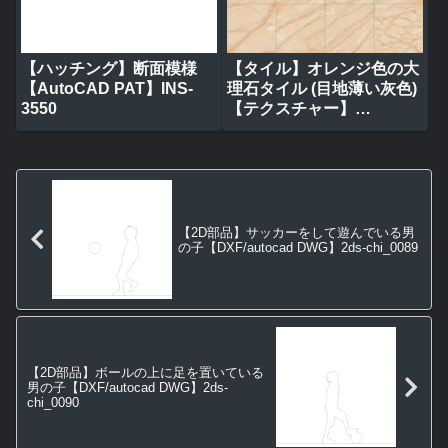
【ハッチング】断面模様
【タイル】オレンジ色の大
【AutoCAD PAT】INS-
理石タイル (目地薄い灰色)
3550
【テクスチャー】
tile_0317
【2D部品】サッカーをして遊んでいる男
の子【DXF/autocad DWG】2ds-chi_0089
【2D部品】ボールの上に足を置いている
男の子【DXF/autocad DWG】2ds-
chi_0090