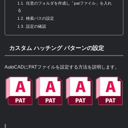
任意のフォルダを作成し「patファイル」を入れ
る
検索パスの設定
設定の確認
カスタム ハッチング パターンの設定
AutoCADにPATファイルを設定する方法を説明します。