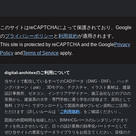
このサイトはreCAPTCHAによって保護されており、Google
の
プライバシーポリシー
と
利用規約
が適用されます。
This site is protected by reCAPTCHA and the Google
Privacy
Policy
and
Terms of Service
apply.
digital-architexのご利用について
当サイトで配信しているすべてのCADデータ（DWG・DXF）、ハッチ
ングパターン（.pat）、3Dモデル、テクスチャ、イラスト素材は、建築
設計事務所、ゼネコン、インテリアデザイナー、施工会社などのプロの
実務から、建築系の大学・専門学校に通う学生の皆様まで、原則として
無料（フリー）でダウンロードして図面作成やプレゼン資料にご活用い
ただけます（詳しいルールは「
ご利用規約
」をご確認ください）。
図面の作図時間を短縮したい、BIMやCGパースのレンダリングクオリ
ティを向上させたいなど、日々の設計業務の効率化パートナーとして、
ぜひ当サイトの豊富なデータライブラリをお役立てください。皆様のク