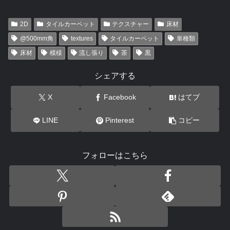
2D
タイルカーペット
テクスチャー
床材
@500mm角
textures
タイルカーペット
単種類
床材
模様
流し張り
茶
黒
シェアする
X
Facebook
はてブ
LINE
Pinterest
コピー
フォローはこちら