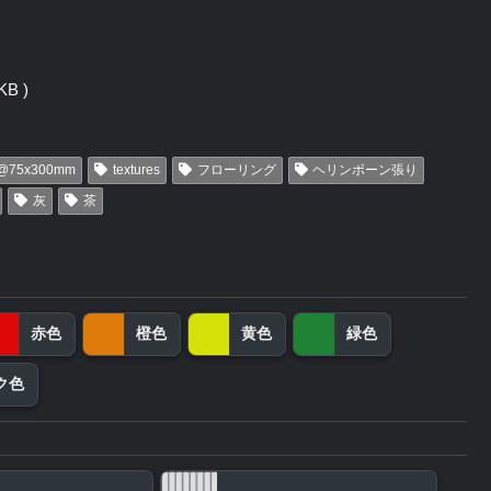
B )
@75x300mm
textures
フローリング
ヘリンボーン張り
灰
茶
赤色
橙色
黄色
緑色
ク色