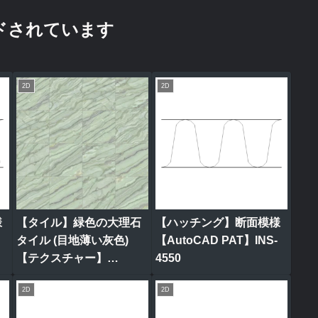
ドされています
2D
2D
様
【タイル】緑色の大理石
【ハッチング】断面模様
タイル (目地薄い灰色)
【AutoCAD PAT】INS-
【テクスチャー】
4550
tile_0311
2D
2D