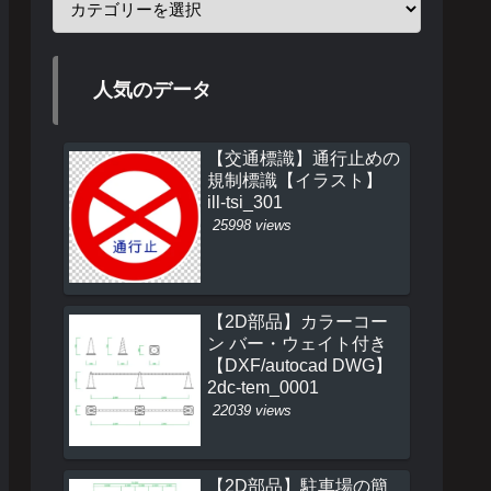
人気のデータ
【交通標識】通行止めの
規制標識【イラスト】
ill-tsi_301
25998 views
【2D部品】カラーコー
ン バー・ウェイト付き
【DXF/autocad DWG】
2dc-tem_0001
22039 views
【2D部品】駐車場の簡