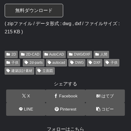
無料ダウンロード
( zipファイル / データ形式 : dwg , dxf / ファイルサイズ :
215 KB )
2D
2D-CAD
AutoCAD
DWG/DXF
人間
子供
2d-parts
autocad
DWG
DXF
子供
建築設計素材
立面図
シェアする
X
Facebook
はてブ
LINE
Pinterest
コピー
フォローはこちら