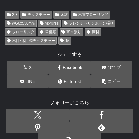
2D
テクスチャー
床材
木質フローリング
@50x550mm
textures
フレンチヘリンボーン張り
フローリング
単種類
寄木張り
床材
木目･木目調テクスチャー
茶
シェアする
X
Facebook
はてブ
LINE
Pinterest
コピー
フォローはこちら