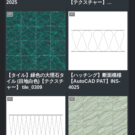
2025
【テクスチャー】
tile_0320
2D
2D
【タイル】緑色の大理石タ
【ハッチング】断面模様
イル (目地白色)【テクスチ
【AutoCAD PAT】INS-
ャー】 tile_0309
4025
2D
2D