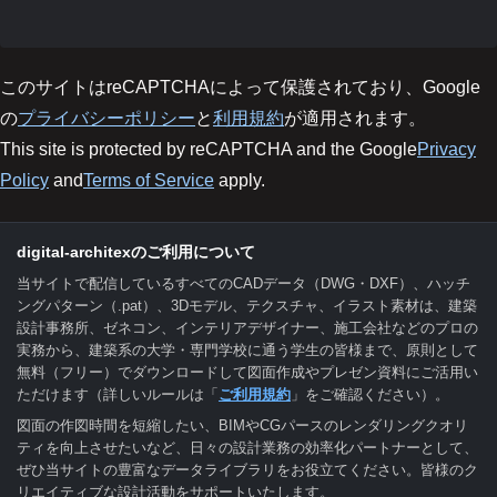
このサイトはreCAPTCHAによって保護されており、Google
の
プライバシーポリシー
と
利用規約
が適用されます。
This site is protected by reCAPTCHA and the Google
Privacy
Policy
and
Terms of Service
apply.
digital-architexのご利用について
当サイトで配信しているすべてのCADデータ（DWG・DXF）、ハッチ
ングパターン（.pat）、3Dモデル、テクスチャ、イラスト素材は、建築
設計事務所、ゼネコン、インテリアデザイナー、施工会社などのプロの
実務から、建築系の大学・専門学校に通う学生の皆様まで、原則として
無料（フリー）でダウンロードして図面作成やプレゼン資料にご活用い
ただけます（詳しいルールは「
ご利用規約
」をご確認ください）。
図面の作図時間を短縮したい、BIMやCGパースのレンダリングクオリ
ティを向上させたいなど、日々の設計業務の効率化パートナーとして、
ぜひ当サイトの豊富なデータライブラリをお役立てください。皆様のク
リエイティブな設計活動をサポートいたします。