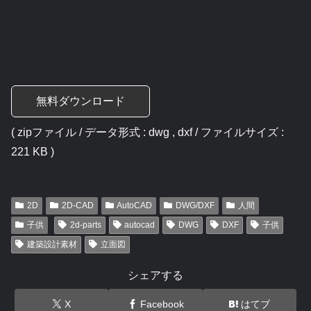
無料ダウンロード
( zipファイル / データ形式 : dwg , dxf / ファイルサイズ :
221 KB )
2D
2D-CAD
AutoCAD
DWG/DXF
人間
子供
2d-parts
autocad
DWG
DXF
子供
建築設計素材
立面図
シェアする
X
Facebook
はてブ