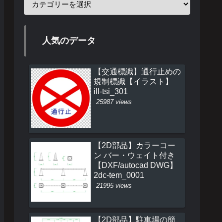
人気のデータ
【交通標識】通行止めの
規制標識【イラスト】
ill-tsi_301
25987 views
【2D部品】カラーコー
ン バー・ウェイト付き
【DXF/autocad DWG】
2dc-tem_0001
21995 views
【2D部品】駐車場の簡