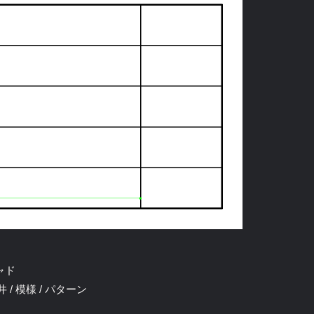
キャド
/ 模様 / パターン