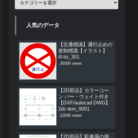
人気のデータ
【交通標識】通行止めの
規制標識【イラスト】
ill-tsi_301
26006 views
【2D部品】カラーコー
ン バー・ウェイト付き
【DXF/autocad DWG】
2dc-tem_0001
22045 views
【2D部品】駐車場の簡