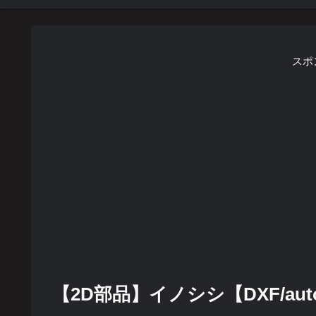
スポ
【2D部品】イノシシ【DXF/autoca