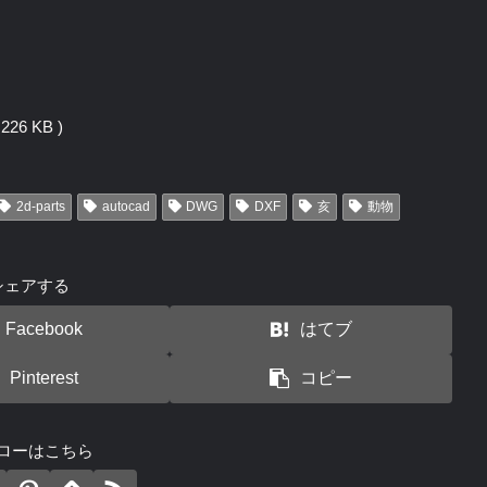
26 KB )
2d-parts
autocad
DWG
DXF
亥
動物
シェアする
Facebook
はてブ
Pinterest
コピー
ローはこちら