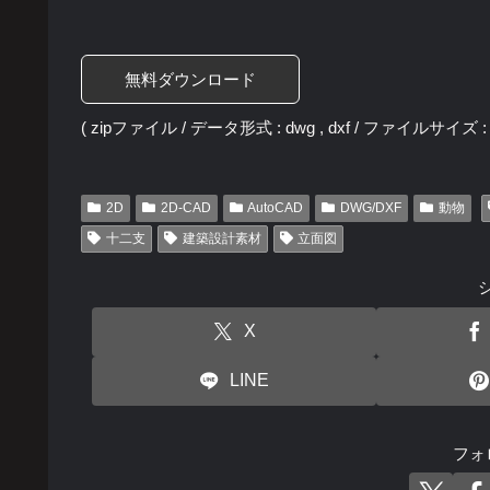
無料ダウンロード
( zipファイル / データ形式 : dwg , dxf / ファイルサイズ : 2
2D
2D-CAD
AutoCAD
DWG/DXF
動物
十二支
建築設計素材
立面図
X
LINE
フォ